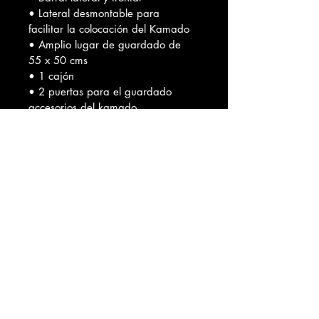
• Lateral desmontable para 
facilitar la colocación del Kamado
• Amplio lugar de guardado de 
55 x 50 cms
• 1 cajón
• 2 puertas para el guardado 
accesorios del kamado
• Compartimento independiente 
para carbón o leña
• 4 ruedas industriales giratorias 
(2 con freno)
Organizá cuchillos, afiladores, 
chairas, delantales, especias y 
todos tus accesorios en un solo 
lugar.
Fabricamos islas y muebles a 
medida según tus necesidades.
Podemos adaptar distribución, 
cantidad de cajones, 
profundidades y alturas para que 