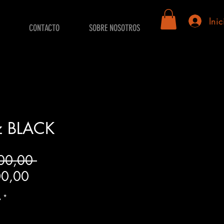
Inic
CONTACTO
SOBRE NOSOTROS
iz BLACK
Precio
00,00 
Precio
00,00
de
A
*
oferta