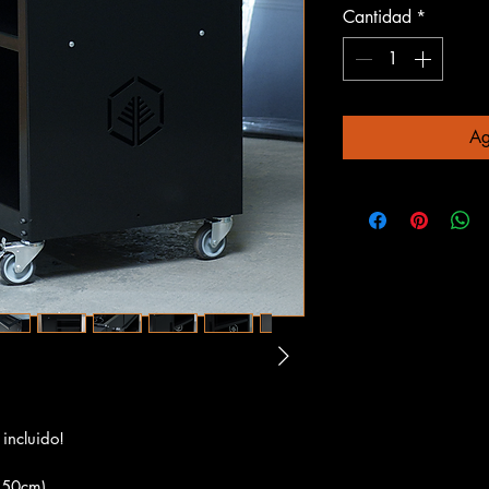
Cantidad
*
Ag
incluido!
150cm)