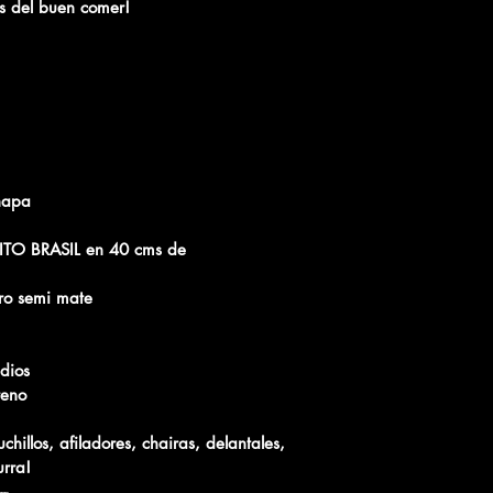
es del buen comer!
chapa
O BRASIL en 40 cms de 
gro semi mate
edios
reno
hillos, afiladores, chairas, delantales, 
urra!
---