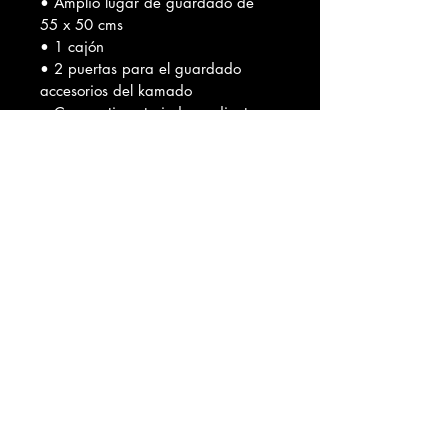
• Amplio lugar de guardado de 
55 x 50 cms
• 1 cajón
• 2 puertas para el guardado 
accesorios del kamado
• Compartimento independiente 
para carbón o leña
• 4 ruedas industriales giratorias 
(2 con freno)
Organizá cuchillos, afiladores, 
chairas, delantales, especias y 
todos tus accesorios en un solo 
lugar.
Fabricamos islas y muebles a 
medida según tus necesidades.
Podemos adaptar distribución, 
cantidad de cajones, 
profundidades y alturas para que 
se ajusten perfectamente a tu 
espacio y forma de uso.
Envíos: